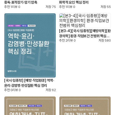
중독·표적장기·암기 압축
화학적 요인 핵심 정리
추천
1
리뷰
0
저장
75
추천
1
리뷰
0
저장
55
[본3-4][국시·임종평][예방의학][환
경의학] 환경·직업보건 전범위 핵심정
추천
2
리뷰
0
저장
580
리
[국시·임종평] [예방·직업환경] 역학·
윤리·감염병·만성질환 핵심 정리
추천
0
리뷰
0
저장
62