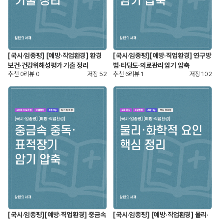
[국시·임종평] [예방·직업환경] 환경
[국시·임종평][예방·직업환경] 연구방
보건·건강위해성평가 기출 정리
법·타당도·의료관리 암기 압축
추천
0
리뷰
0
저장
52
추천
6
리뷰
1
저장
102
[국시·임종평][예방·직업환경] 중금속
[국시·임종평] [예방·직업환경] 물리·