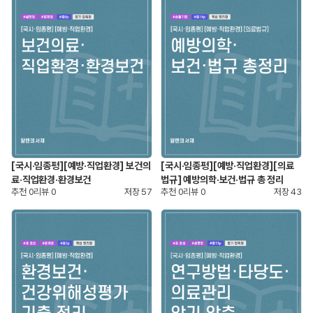
[국시·임종평][예방·직업환경] 보건의
[국시·임종평][예방·직업환경][의료
료·직업환경·환경보건
법규] 예방의학·보건·법규 총 정리
추천
0
리뷰
0
저장
57
추천
0
리뷰
0
저장
43