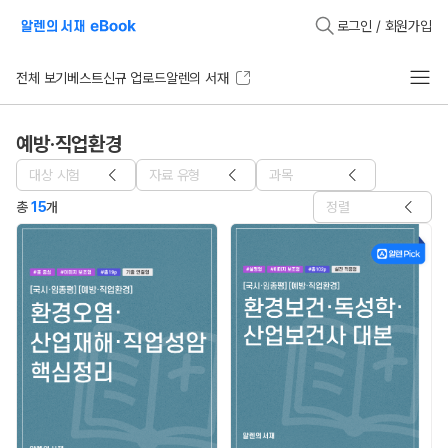
로그인 / 회원가입
전체 보기
베스트
신규 업로드
알렌의 서재
예방·직업환경
대상 시험
자료 유형
과목
총
15
개
정렬