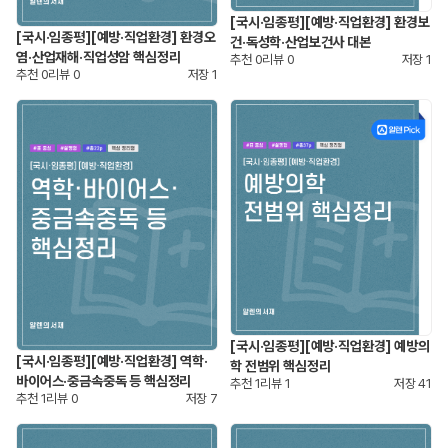
[국시·임종평][예방·직업환경] 환경보
[국시·임종평][예방·직업환경] 환경오
건·독성학·산업보건사 대본
염·산업재해·직업성암 핵심정리
추천
0
리뷰
0
저장
1
추천
0
리뷰
0
저장
1
[국시·임종평][예방·직업환경] 예방의
[국시·임종평][예방·직업환경] 역학·
학 전범위 핵심정리
바이어스·중금속중독 등 핵심정리
추천
1
리뷰
1
저장
41
추천
1
리뷰
0
저장
7