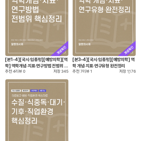
[본1-4][국시·임종평][예방의학][역
[본3–4][국시·임종평][예방의학] 역
학] 역학개념·지표·연구방법 전범위 핵
학 개념·지표·연구유형 완전정리
추천
4
리뷰
0
저장
345
추천
7
리뷰
1
저장
1,176
심정리