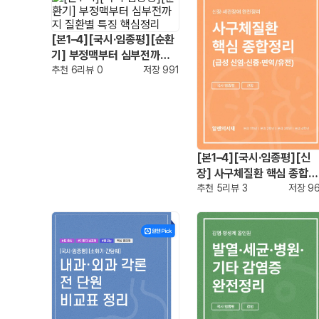
[본1–4][국시·임종평][순환
기] 부정맥부터 심부전까지
질환별 특징 핵심정리
추천
6
리뷰
0
저장
991
[본1–4][국시·임종평][신
장] 사구체질환 핵심 종합정
리 (급성 신염·신증·면역/유
추천
5
리뷰
3
저장
9
전)