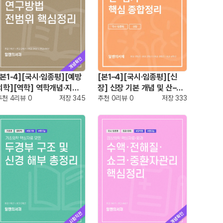
[본1-4][국시·임종평][예방
[본1–4][국시·임종평][신
의학][역학] 역학개념·지표·
장] 신장 기본 개념 및 산–염
연구방법 전범위 핵심정리
추천
4
리뷰
0
저장
345
기 핵심 종합정리
추천
0
리뷰
0
저장
333