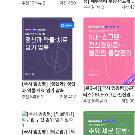
장] 해부생리·부종·이뇨제·
추천
10
리뷰
2
저장
450
뇨/단백뇨 핵심 종합정리
추천
1
리뷰
0
저장
43
[국시·임종평] [정신과] 정신
[본3–4][국시·임종평][류
과 약물·치료 암기 압축
티스] SLE·쇼그렌·전신경화
추천
8
리뷰
2
저장
402
증·혈관염 통합정리
추천
10
리뷰
0
저장
39
[국시·임종평] [의료법규] 의