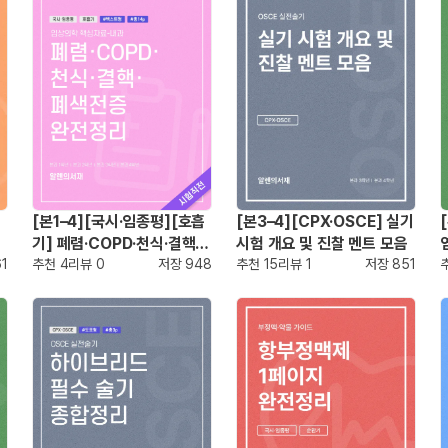
[본1–4][국시·임종평][호흡
[본3–4][CPX·OSCE] 실기
기] 폐렴·COPD·천식·결핵·
시험 개요 및 진찰 멘트 모음
61
폐색전증 완전정리
추천
4
리뷰
0
저장
948
추천
15
리뷰
1
저장
851