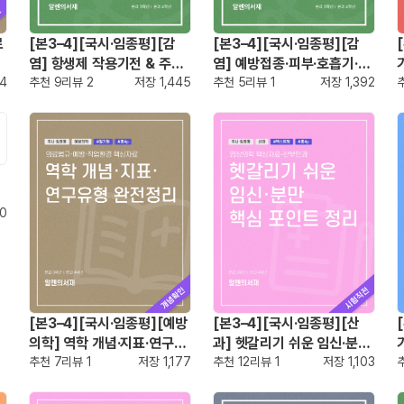
료
[본3–4][국시·임종평][감
[본3–4][국시·임종평][감
염] 항생제 작용기전 & 주요
염] 예방접종·피부·호흡기·열
04
약물 완전정리
추천
9
리뷰
2
저장
1,445
성 질환 완전정리
추천
5
리뷰
1
저장
1,392
90
[본3–4][국시·임종평][예방
[본3–4][국시·임종평][산
의학] 역학 개념·지표·연구유
과] 헷갈리기 쉬운 임신·분만
형 완전정리
추천
7
리뷰
1
저장
1,177
핵심 포인트 정리
추천
12
리뷰
1
저장
1,103