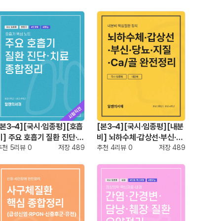
[본3–4][국시·임종평][호흡
[본3–4][국시·임종평][내분
기] 주요 호흡기 질환 진단·치
비] 뇌하수체·갑상선·부신·당
료 종합정리
추천
5
리뷰
0
저장
489
뇨·지질·Ca/골 완전정리
추천
4
리뷰
0
저장
489