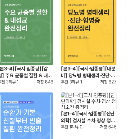
[본3–4][국시·임종평][감
[본3–4][국시·임종평][내분
염] 주요 균종별 질환 & 내성
비] 당뇨병 병태생리·진단·합
균 완전정리
추천
3
리뷰
1
저장
848
병증 완전정리
추천
3
리뷰
1
저장
827
[본1–4][국시·임종평][진단
의학] 검사실 수치·영상 정상
소견 총정리
추천
1
리뷰
0
저장
646