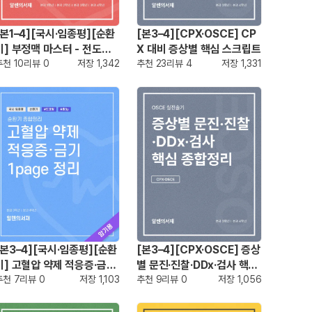
[본1–4][국시·임종평][순환
[본3–4][CPX·OSCE] CP
기] 부정맥 마스터 - 전도장
X 대비 증상별 핵심 스크립트
애·상심실·심실 핵심 종합정
추천
10
리뷰
0
저장
1,342
추천
23
리뷰
4
저장
1,331
리
[본3–4][국시·임종평][순환
[본3–4][CPX·OSCE] 증상
기] 고혈압 약제 적응증·금기
별 문진·진찰·DDx·검사 핵심
1page 정리
추천
7
리뷰
0
저장
1,103
종합정리
추천
9
리뷰
0
저장
1,056