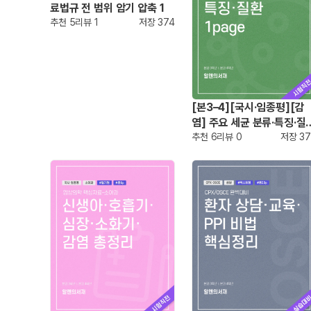
료법규 전 범위 암기 압축 1
추천
5
리뷰
1
저장
374
[본3–4][국시·임종평][감
염] 주요 세균 분류·특징·질
1page
추천
6
리뷰
0
저장
37