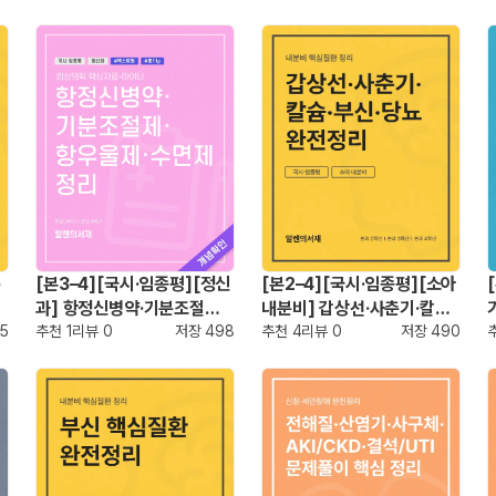
분
[본3–4][국시·임종평][정신
[본2–4][국시·임종평][소아
과] 항정신병약·기분조절제·
내분비] 갑상선·사춘기·칼슘·
5
항우울제·수면제 정리
추천
1
리뷰
0
저장
498
부신·당뇨 완전정리
추천
4
리뷰
0
저장
490