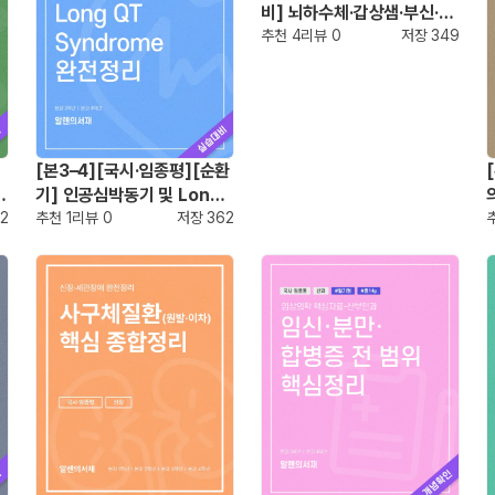
비] 뇌하수체·갑상샘·부신·당
뇨·대사질환 핵심정리
추천
4
리뷰
0
저장
349
[본3–4][국시·임종평][순환
환
기] 인공심박동기 및 Long
2
QT Syndrome 완전정리
추천
1
리뷰
0
저장
362