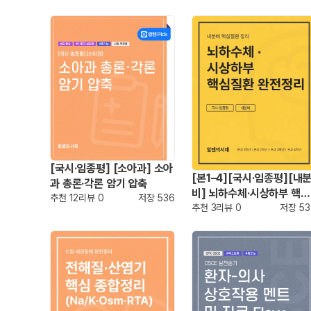
[국시·임종평] [소아과] 소아
[본1–4][국시·임종평][내
과 총론·각론 암기 압축
비] 뇌하수체·시상하부 핵심
추천
12
리뷰
0
저장
536
질환 완전정리
추천
3
리뷰
0
저장
53