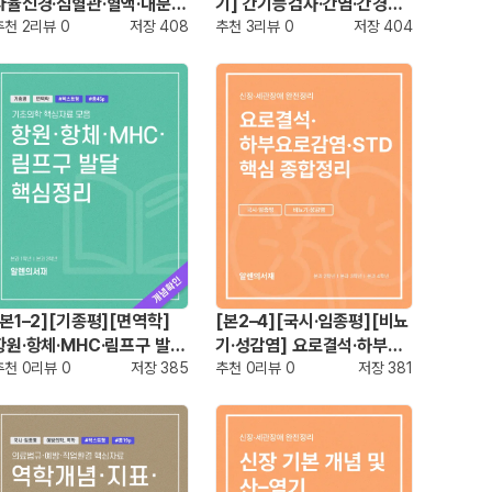
자율신경·심혈관·혈액·내분비
기] 간기능검사·간염·간경변
·소화기계 약물 요약
추천
2
리뷰
0
저장
408
종합정리
추천
3
리뷰
0
저장
404
[본1–2][기종평][면역학]
[본2–4][국시·임종평][비뇨
항원·항체·MHC·림프구 발달
기·성감염] 요로결석·하부요
핵심정리
추천
0
리뷰
0
저장
385
로감염·STD 핵심 종합정리
추천
0
리뷰
0
저장
381