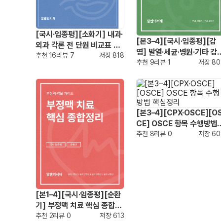
[국시·임종평][소화기] 내과·
[본3–4][국시·임종평][감
외과 각론 전 단원 비교표 정
염] 발열·세균·병원·기타 감
리
추천
16
리뷰
7
저장
818
증 완전정리
추천
9
리뷰
1
저장
80
[본3–4][CPX·OSCE][O
CE] OSCE 항목 수행방법
핵심정리
추천
8
리뷰
0
저장
60
[본1–4][국시·임종평][순환
기] 부정맥 치료 핵심 종합정
리
추천
2
리뷰
0
저장
613