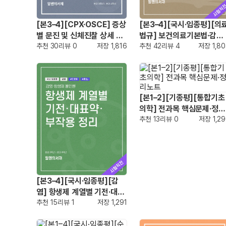
[본3–4][CPX·OSCE] 증상
[본3–4][국시·임종평][의
별 문진 및 신체진찰 상세 대
법규] 보건의료기본법·감염
본
추천
30
리뷰
0
저장
1,816
병예방법·의료법 총정리
추천
42
리뷰
4
저장
1,8
[본1–2][기종평][통합기초
의학] 전과목 핵심문제·정리
노트
추천
13
리뷰
0
저장
1,2
[본3–4][국시·임종평][감
염] 항생제 계열별 기전·대표
약·부작용 정리
추천
15
리뷰
1
저장
1,291