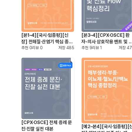
[본1–4][국시·임종평][신
[본3–4][CPX·OSCE] 환
장] 전해질·산염기 핵심 종합
자-의사 상호작용 멘트 및 
정리 (Na/K·Osm·RTA)
추천
0
리뷰
0
저장
485
료 Flow 핵심정리
추천
9
리뷰
1
저장
47
[CPX·OSCE] 전체 증례 문
[예2–본4][국시·임종평][
진·진찰 실전 대본