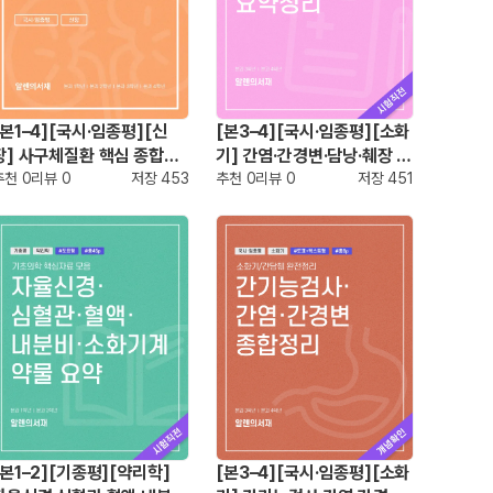
[본1–4][국시·임종평][신
[본3–4][국시·임종평][소화
장] 사구체질환 핵심 종합정
기] 간염·간경변·담낭·췌장 질
리 (급성신염·RPGN·신증후
추천
0
리뷰
0
저장
453
환 요약정리
추천
0
리뷰
0
저장
451
군·유전)
[본1–2][기종평][약리학]
[본3–4][국시·임종평][소화