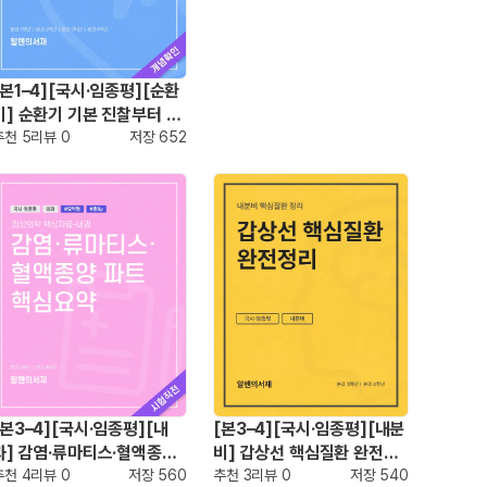
[본1–4][국시·임종평][순환
기] 순환기 기본 진찰부터 빈
출 질환 완전정리
추천
5
리뷰
0
저장
652
[본3–4][국시·임종평][내
[본3–4][국시·임종평][내분
과] 감염·류마티스·혈액종양
비] 갑상선 핵심질환 완전정
파트 핵심요약
추천
4
리뷰
0
저장
560
리
추천
3
리뷰
0
저장
540