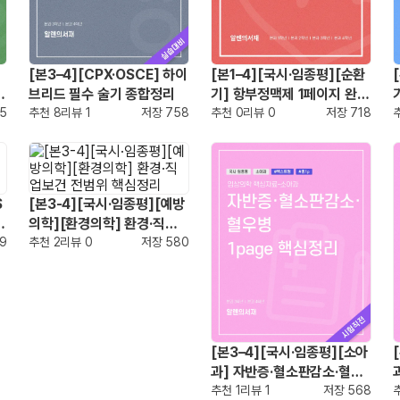
[본3–4][CPX·OSCE] 하이
[본1–4][국시·임종평][순환
염
브리드 필수 술기 종합정리
기] 항부정맥제 1페이지 완전
5
추천
8
리뷰
1
저장
758
정리
추천
0
리뷰
0
저장
718
S
[본3-4][국시·임종평][예방
의학][환경의학] 환경·직업
9
보건 전범위 핵심정리
추천
2
리뷰
0
저장
580
[본3–4][국시·임종평][소아
과] 자반증·혈소판감소·혈우
병 1page 핵심정리
추천
1
리뷰
1
저장
568