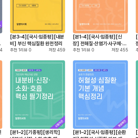
[본3–4][국시·임종평][내분
[본1–4][국시·임종평][신
진
비] 부신 핵심질환 완전정리
장] 전해질·산염기·사구체·A
4
추천
1
리뷰
0
저장
459
KI/CKD·결석/UTI 문제풀이
추천
1
리뷰
0
저장
455
핵심 정리
신
[본1–2][기종평][생리학]
[본1–2][국시·임종평][순환