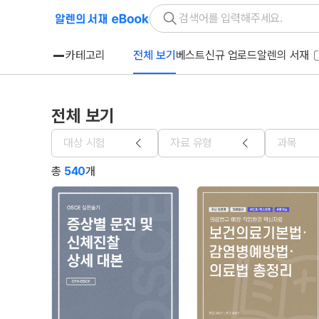
카테고리
전체 보기
베스트
신규 업로드
알렌의 서재
전체 보기
대상 시험
자료 유형
과목
총
540
개