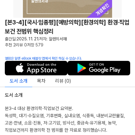
[본3-4][국시·임종평][예방의학][환경의학] 환경·직업
보건 전범위 핵심정리
출간일:
2025. 11. 21.
저자:
알렌의서재
추천
2
리뷰
0
저장
579
열람은 알렌 eBook 태블릿 앱에서 확인 하실 수 있습니다.
도서 소개
목차
리뷰 (
0
)
도서 소개
본3–4 대상 환경의학·직업보건 요약본.
독성학, 대기·수질오염, 기후변화, 실내오염, 식중독, 내분비교란물질,
고온·한냉, 소음·진동, 저·고기압, 방사선, 중금속·유기용제, 농약,
직업보건까지 환경의학 전 범위를 한 자료로 정리했습니다.