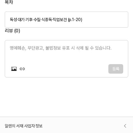
목차
독성·대기·기후·수질·식중독·직업보건 (p.1-20)
리뷰 (
0
)
명예훼손, 무단광고, 불법정보 유포 시 삭제 될 수 있습니다.
등록
알렌의 서재 사업자 정보
대표이사 : 김은영 | 사업자 등록번호 : 656-81-01873