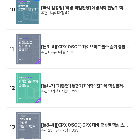
[국시·임종평][예방·직업환경] 예방의학 전범위 핵심
10
추천
1
리뷰
1
저장
42
정리
[본3–4][CPX·OSCE] 하이브리드 필수 술기 종합정
11
추천
8
리뷰
1
저장
763
리
[본1–2][기종평][통합기초의학] 전과목 핵심문제·정
12
추천
13
리뷰
0
저장
1,292
리노트
[본3–4][CPX·OSCE] CPX 대비 증상별 핵심 스크
13
추천
23
리뷰
4
저장
1,335
립트