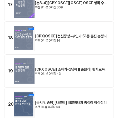
[본3–4][CPX·OSCE][OSCE] OSCE 항목 수행
17
추천
8
리뷰
0
저장
609
방법 핵심정리
[CPX/OSCE] 전신증상~부인과 51종 문진 총정리
18
추천
0
리뷰
0
저장
14
[CPX·OSCE][소화기·간담췌][순환기] 환자교육 멘
19
추천
0
리뷰
0
저장
43
트 실전 정리
[국시·임종평][내분비] 내분비내과 총정리 핵심정리
20
추천
1
리뷰
0
저장
44