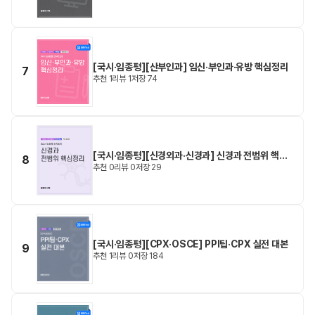
[국시·임종평][산부인과] 임신·부인과·유방 핵심정리
7
추천
1
리뷰
1
저장
74
[국시·임종평][신경외과·신경과] 신경과 전범위 핵심
8
추천
0
리뷰
0
저장
29
정리
[국시·임종평][CPX·OSCE] PPI팁·CPX 실전 대본
9
추천
1
리뷰
0
저장
184