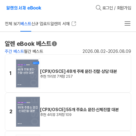
로그인 / 회원가입
전체 보기
베스트
신규 업로드
알렌의 서재
알렌 eBook 베스트
주간 베스트
월간 베스트
2026.08.02~2026.08.09
[CPX/OSCE] 48개 주제 문진·진찰·상담 대본
1
추천
11
리뷰
7
저장
257
[CPX/OSCE] 55개 주호소 문진·신체진찰 대본
2
추천
4
리뷰
3
저장
109