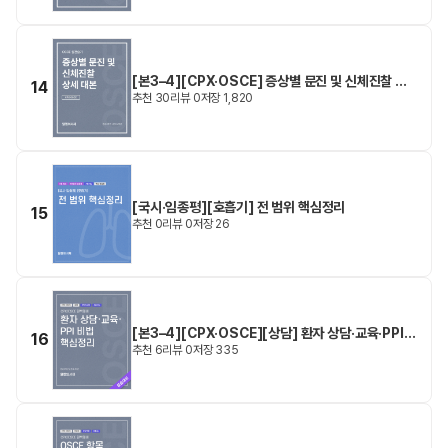
[본3–4][CPX·OSCE] 증상별 문진 및 신체진찰 상
14
추천
30
리뷰
0
저장
1,820
세 대본
[국시·임종평][호흡기] 전 범위 핵심정리
15
추천
0
리뷰
0
저장
26
[본3–4][CPX·OSCE][상담] 환자 상담·교육·PPI
16
추천
6
리뷰
0
저장
335
비법 핵심정리