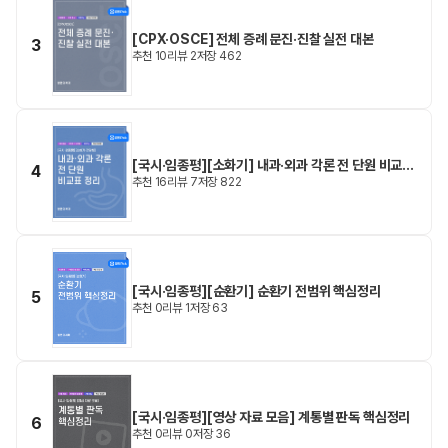
[CPX·OSCE] 전체 증례 문진·진찰 실전 대본
3
추천
10
리뷰
2
저장
462
[국시·임종평][소화기] 내과·외과 각론 전 단원 비교표
4
추천
16
리뷰
7
저장
822
정리
[국시·임종평][순환기] 순환기 전범위 핵심정리
5
추천
0
리뷰
1
저장
63
[국시·임종평][영상 자료 모음] 계통별 판독 핵심정리
6
추천
0
리뷰
0
저장
36