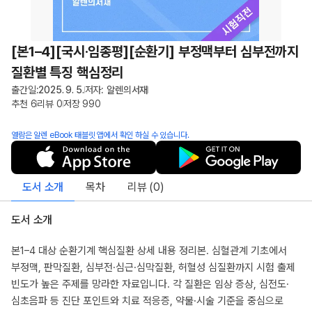
[본1–4][국시·임종평][순환기] 부정맥부터 심부전까지
질환별 특징 핵심정리
출간일:
2025. 9. 5.
저자:
알렌의서재
추천
6
리뷰
0
저장
990
열람은 알렌 eBook 태블릿 앱에서 확인 하실 수 있습니다.
도서 소개
목차
리뷰 (
0
)
도서 소개
본1–4 대상 순환기계 핵심질환 상세 내용 정리본. 심혈관계 기초에서
부정맥, 판막질환, 심부전·심근·심막질환, 허혈성 심질환까지 시험 출제
빈도가 높은 주제를 망라한 자료입니다. 각 질환은 임상 증상, 심전도·
심초음파 등 진단 포인트와 치료 적응증, 약물·시술 기준을 중심으로