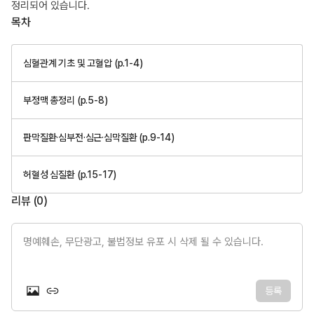
정리되어 있습니다.
목차
심혈관계 기초 및 고혈압 (p.1-4)
부정맥 총정리 (p.5-8)
판막질환·심부전·심근·심막질환 (p.9-14)
허혈성 심질환 (p.15-17)
리뷰 (
0
)
명예훼손, 무단광고, 불법정보 유포 시 삭제 될 수 있습니다.
등록