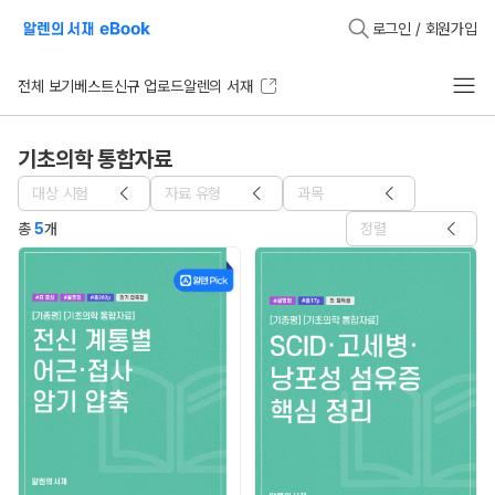
로그인 / 회원가입
전체 보기
베스트
신규 업로드
알렌의 서재
기초의학 통합자료
대상 시험
자료 유형
과목
총
5
개
정렬