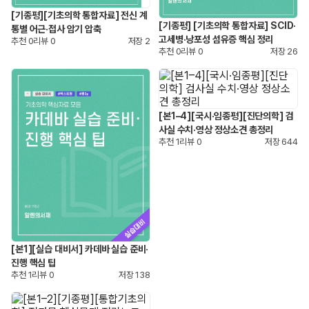
[기종평][기초의학 통합자료] 전신 계
[기종평] [기초의학 통합자료] SCID·
통별 어근·접사 암기 압축
고세병·낭포성 섬유증 핵심 정리
추천
0
리뷰
0
저장
2
추천
0
리뷰
0
저장
26
[본1–4][국시·임종평][진단의학] 검
사실 수치·영상 정상소견 총정리
추천
1
리뷰
0
저장
644
[본1][실습 대비서] 카데바 실습 준비·
진행 핵심 팁
추천
1
리뷰
0
저장
138