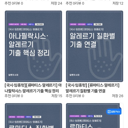
추천
0
리뷰
0
저장
24
추천
0
리뷰
0
저장
12
[국시·임종평][류마티스·알레르기] 아
[국시·임종평] [류마티스·알레르기]
나필락시스·알레르기 기출 핵심 정리
알레르기 질환별 기출 연결
추천
0
리뷰
0
저장
15
추천
0
리뷰
0
저장
26