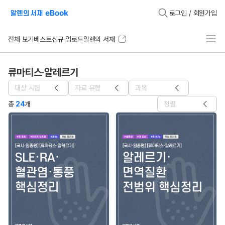
로그인 / 회원가입
전체 보기
베스트
신규 업로드
알렌의 서재
류마티스·알레르기
대상 시험
자료 유형
과목
총
24
개
정렬