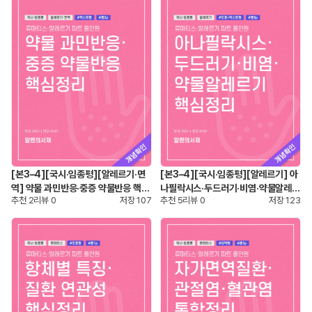
[본3–4][국시·임종평][알레르기·면
[본3–4][국시·임종평][알레르기] 아
역] 약물 과민반응·중증 약물반응 핵심
나필락시스·두드러기·비염·약물알레르
추천
2
리뷰
0
저장
107
추천
5
리뷰
0
저장
123
정리
기 핵심정리