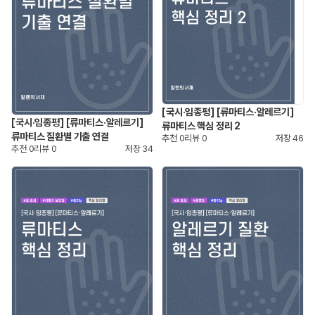
[국시·임종평] [류마티스·알레르기]
[국시·임종평] [류마티스·알레르기]
류마티스 핵심 정리 2
류마티스 질환별 기출 연결
추천
0
리뷰
0
저장
46
추천
0
리뷰
0
저장
34