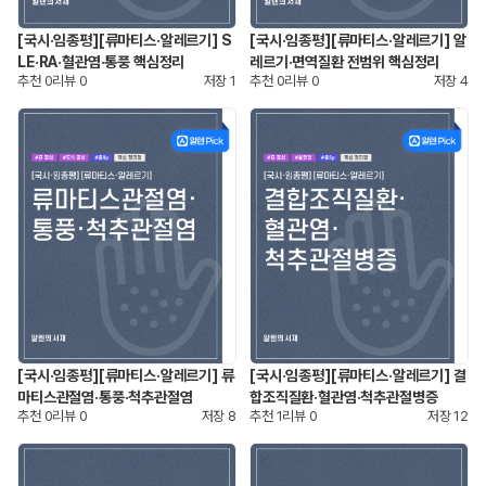
[국시·임종평][류마티스·알레르기] S
[국시·임종평][류마티스·알레르기] 알
LE·RA·혈관염·통풍 핵심정리
레르기·면역질환 전범위 핵심정리
추천
0
리뷰
0
저장
1
추천
0
리뷰
0
저장
4
[국시·임종평][류마티스·알레르기] 류
[국시·임종평][류마티스·알레르기] 결
마티스관절염·통풍·척추관절염
합조직질환·혈관염·척추관절병증
추천
0
리뷰
0
저장
8
추천
1
리뷰
0
저장
12