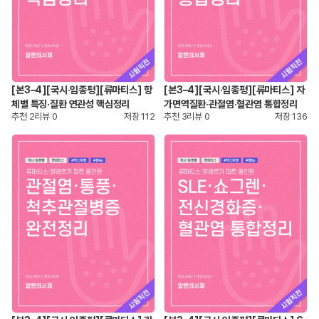
[본3–4][국시·임종평][류마티스] 항
[본3–4][국시·임종평][류마티스] 자
체별 특징·질환 연관성 핵심정리
가면역질환·관절염·혈관염 통합정리
추천
2
리뷰
0
저장
112
추천
3
리뷰
0
저장
136