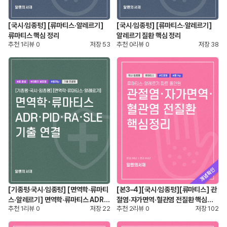
[국시·임종평] [류마티스·알레르기]
[국시·임종평] [류마티스·알레르기]
류마티스 핵심 정리
알레르기 질환 핵심 정리
추천
1
리뷰
0
저장
53
추천
0
리뷰
0
저장
38
[기종평·국시·임종평] [면역학·류마티
[본3–4][국시·임종평][류마티스] 관
스·알레르기] 면역학·류마티스 ADR·P
절염·자가면역·혈관염 전질환 핵심정
추천
1
리뷰
0
저장
22
추천
2
리뷰
0
저장
102
ID·RA·SLE 기출 연결
리