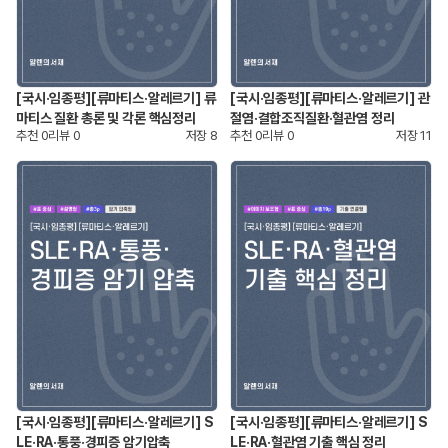
[국시·임종평][류마티스·알레르기] 류
[국시·임종평][류마티스·알레르기] 관
마티스 질환 총론 및 각론 핵심정리
절염·결합조직질환·혈관염 정리
추천
0
리뷰
0
저장
8
추천
0
리뷰
0
저장
11
[국시·임종평][류마티스·알레르기] S
[국시·임종평][류마티스·알레르기] S
LE·RA·통풍·경피증 암기압축
LE·RA·혈관염 기출 핵심 정리