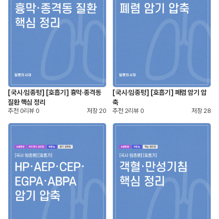
[국시·임종평] [호흡기] 흉막·종격동
[국시·임종평] [호흡기] 폐렴 암기 압
질환 핵심 정리
축
추천
0
리뷰
0
저장
20
추천
2
리뷰
0
저장
28