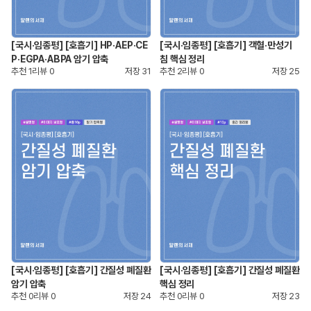
[국시·임종평] [호흡기] HP·AEP·CE
[국시·임종평] [호흡기] 객혈·만성기
P·EGPA·ABPA 암기 압축
침 핵심 정리
추천
1
리뷰
0
저장
31
추천
2
리뷰
0
저장
25
[국시·임종평] [호흡기] 간질성 폐질환
[국시·임종평] [호흡기] 간질성 폐질환
암기 압축
핵심 정리
추천
0
리뷰
0
저장
24
추천
0
리뷰
0
저장
23