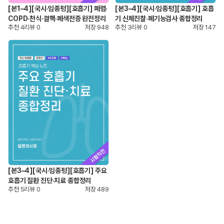
[본1–4][국시·임종평][호흡기] 폐렴·
[본3–4][국시·임종평][호흡기] 호흡
COPD·천식·결핵·폐색전증 완전정리
기 신체진찰·폐기능검사 종합정리
추천
4
리뷰
0
저장
948
추천
3
리뷰
0
저장
147
[본3–4][국시·임종평][호흡기] 주요
호흡기 질환 진단·치료 종합정리
추천
5
리뷰
0
저장
489