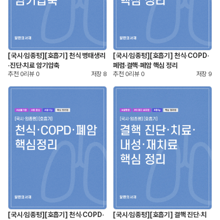
[국시·임종평][호흡기] 천식 병태생리
[국시·임종평][호흡기] 천식·COPD·
·진단·치료 암기압축
폐렴·결핵·폐암 핵심 정리
추천
0
리뷰
0
저장
8
추천
0
리뷰
0
저장
9
[국시·임종평][호흡기] 천식·COPD·
[국시·임종평][호흡기] 결핵 진단·치