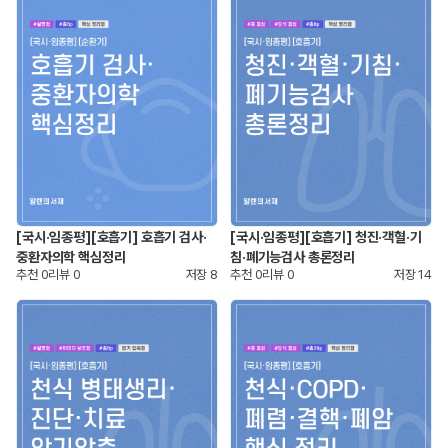
[국시·임종평][호흡기] 호흡기 검사·
[국시·임종평][호흡기] 청진·객혈·기
중환자의학 핵심정리
침·폐기능검사 총론정리
추천
0
리뷰
0
저장
8
추천
0
리뷰
0
저장
14