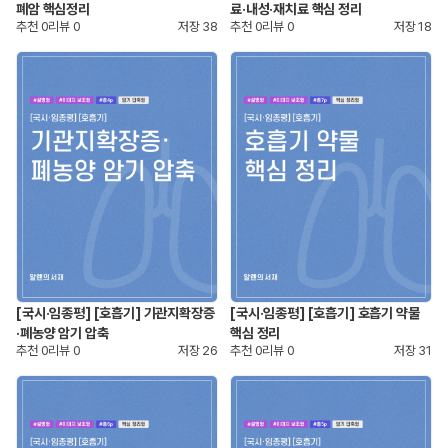
폐암 핵심정리
료·내성·재치료 핵심 정리
추천
0
리뷰
0
저장
38
추천
0
리뷰
0
저장
18
[국시·임종평] [호흡기] 기관지확장증
[국시·임종평] [호흡기] 호흡기 약물
·폐농양 암기 압축
핵심 정리
추천
0
리뷰
0
저장
26
추천
0
리뷰
0
저장
31