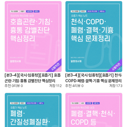
[본3–4][국시·임종평][호흡기] 호흡
[본3–4][국시·임종평][호흡기] 천식·
곤란·기침·흉통 감별진단 핵심정리
COPD·폐렴·결핵·기흉 핵심 문제정리
추천
0
리뷰
0
저장
112
추천
4
리뷰
0
저장
173