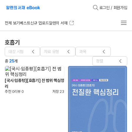
로그인 / 회원가입
전체 보기
베스트
신규 업로드
알렌의 서재
호흡기
대상 시험
자료 유형
과목
총
25
개
정렬
[국시·임종평][호흡기] 전 범위 핵심정
리
추천
0
리뷰
0
저장
23