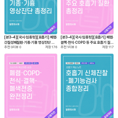
[본3–4][국시·임종평][호흡기] 폐렴·
[본3–4][국시·임종평][호흡기] 폐렴·
간질성폐질환·기종·기흉 영상진단 총
결핵·천식·COPD 등 주요 호흡기 질환
추천
0
리뷰
0
저장
176
추천
1
리뷰
0
저장
117
정리
총정리