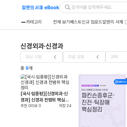
카테고리
전체 보기
베스트
신규 업로드
알렌의 서재
신경외과·신경과
대상 시험
자료 유형
과목
총
9
개
[국시·임종평][신경외과·신
경과] 신경과 전범위 핵심정
리
추천
0
리뷰
0
저장
24