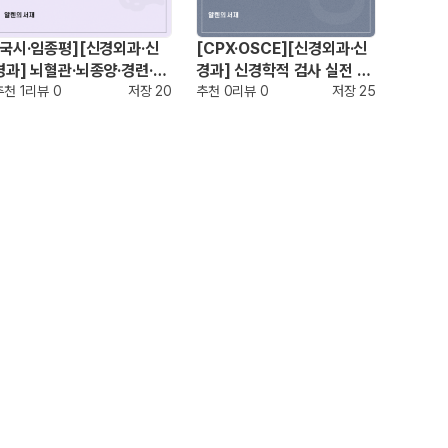
[국시·임종평][신경외과·신
[CPX·OSCE][신경외과·신
경과] 뇌혈관·뇌종양·경련·치
경과] 신경학적 검사 실전 정
매 정리
추천
1
리뷰
0
저장
20
리
추천
0
리뷰
0
저장
25