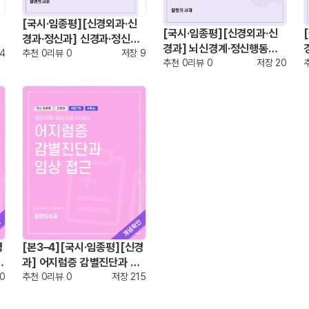
[국시·임종평][신경외과·신
[국시·임종평][신경외과·신
경과·정신과] 신경과·정신과
경과] 뇌신경계·정신행동의
4
핵심정리
추천
0
리뷰
0
저장
9
학 총정리
추천
0
리뷰
0
저장
20
경
[본3–4][국시·임종평][신경
고
과] 어지럼증 감별진단과 임
20
상 접근
추천
0
리뷰
0
저장
215