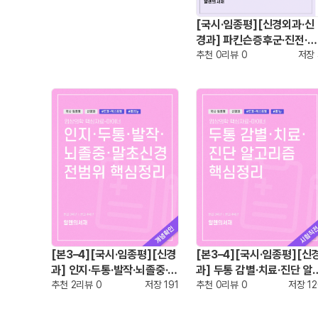
[국시·임종평][신경외과·신
경과] 파킨슨증후군·진전·틱
장애 핵심정리
추천
0
리뷰
0
저장
[본3–4][국시·임종평][신경
[본3–4][국시·임종평][신
과] 인지·두통·발작·뇌졸중·말
과] 두통 감별·치료·진단 알
초신경 전범위 핵심정리
추천
2
리뷰
0
저장
191
리즘 핵심정리
추천
0
리뷰
0
저장
1