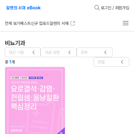
로그인 / 회원가입
전체 보기
베스트
신규 업로드
알렌의 서재
비뇨기과
대상 시험
자료 유형
과목
총
1
개
정렬