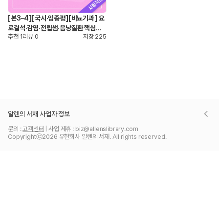
[본3–4][국시·임종평][비뇨기과] 요
로결석·감염·전립샘·음낭질환 핵심정
추천
1
리뷰
0
저장
225
리
알렌의 서재 사업자 정보
대표이사 : 김은영 | 사업자 등록번호 : 656-81-01873
문의 :
고객센터
 | 사업 제휴 : biz@allenslibrary.com
통신판매번호 : 2025-서울강남-06169
Copyrightⓒ
2026
 유한회사 알렌의 서재. All rights reserved.
주소 : 서울특별시 강남구 역삼로3길 17, 7층 (역삼동)