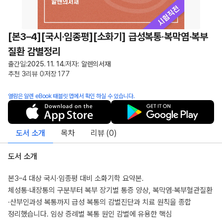
[본3–4][국시·임종평][소화기] 급성복통·복막염·복부
질환 감별정리
출간일:
2025. 11. 14.
저자:
알렌의서재
추천
3
리뷰
0
저장
177
열람은 알렌 eBook 태블릿 앱에서 확인 하실 수 있습니다.
도서 소개
목차
리뷰 (
0
)
도서 소개
본3–4 대상 국시·임종평 대비 소화기학 요약본.
체성통·내장통의 구분부터 복부 장기별 통증 양상, 복막염·복부혈관질환
·산부인과성 복통까지 급성 복통의 감별진단과 치료 원칙을 종합
정리했습니다. 임상 증례별 복통 원인 감별에 유용한 핵심