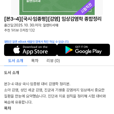
[본3–4][국시·임종평][감염] 임상감염학 종합정리
출간일:
2025. 10. 30.
저자:
알렌의서재
추천
1
리뷰
0
저장
132
열람은 알렌 eBook 태블릿 앱에서 확인 하실 수 있습니다.
도서 소개
목차
리뷰 (
0
)
도서 소개
본3–4 대상 국시·임종평 대비 감염학 정리본.
소아 감염, 성인 세균 감염, 진균과 기생충 감염까지 임상에서 중요한
질환을 한눈에 요약했습니다. 진단과 치료 원칙을 정리해 시험 대비와
복습에 유용합니다.
목차