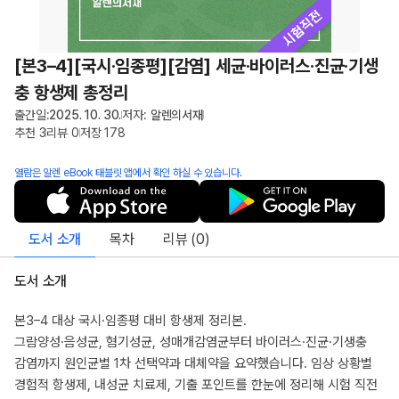
[본3–4][국시·임종평][감염] 세균·바이러스·진균·기생
충 항생제 총정리
출간일:
2025. 10. 30.
저자:
알렌의서재
추천
3
리뷰
0
저장
178
열람은 알렌 eBook 태블릿 앱에서 확인 하실 수 있습니다.
도서 소개
목차
리뷰 (
0
)
도서 소개
본3–4 대상 국시·임종평 대비 항생제 정리본.
그람양성·음성균, 혐기성균, 성매개감염균부터 바이러스·진균·기생충
감염까지 원인균별 1차 선택약과 대체약을 요약했습니다. 임상 상황별
경험적 항생제, 내성균 치료제, 기출 포인트를 한눈에 정리해 시험 직전