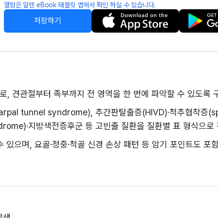
열람은 알렌 eBook 태블릿 앱에서 확인 하실 수 있습니다.
저장하기
F로, 견관절부터 족부까지 전 영역을 한 번에 파악할 수 있도록
rpal tunnel syndrome), 추간판탈출증(HIVD)·척추협착증(spin
syndrome)·지방색전증후군 등 고빈출 질환을 질환별 표 형식으
 있으며, 요골·정중·척골 신경 손상 패턴 등 암기 포인트도 포
학생