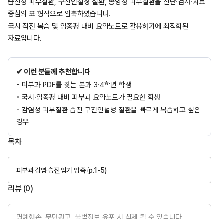
습진성 피부질환, 구진인설성 질환, 종양성 피부질환을 진단·검사·치료
중심의 표 형식으로 압축하였습니다.
국시 직전 복습 및 임종평 대비 요약노트로 활용하기에 최적화된
자료입니다.
✔ 이런 분들께 추천합니다
• 피부과 PDF를 찾는 본과 3·4학년 학생
• 국시·임종평 대비 피부과 요약노트가 필요한 학생
• 감염성 피부질환·습진·구진인설성 질환을 빠르게 복습하고 싶은
경우
목차
피부과 감염·습진 암기 압축 (p.1-5)
리뷰 (
0
)
명예훼손, 무단광고, 불법정보 유포 시 삭제 될 수 있습니다.