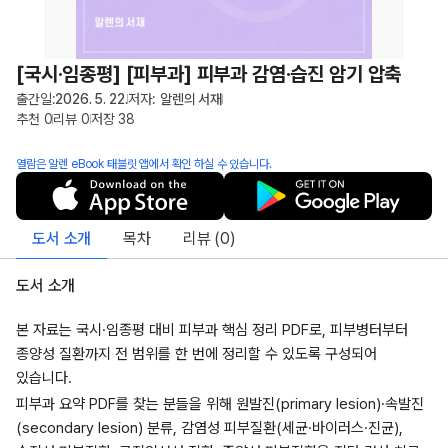
[국시·임종평] [피부과] 피부과 감염·습진 암기 압축
출간일:
2026. 5. 22.
저자:
알렌의 서재
추천
0
리뷰
0
저장
38
열람은 알렌 eBook 태블릿 앱에서 확인 하실 수 있습니다.
도서 소개
목차
리뷰 (
0
)
도서 소개
본 자료는 국시·임종평 대비 피부과 핵심 정리 PDF로, 피부병터부터
종양성 질환까지 전 범위를 한 번에 정리할 수 있도록 구성되어
있습니다.
피부과 요약 PDF를 찾는 분들을 위해 원발진(primary lesion)·속발진
(secondary lesion) 분류, 감염성 피부질환(세균·바이러스·진균),