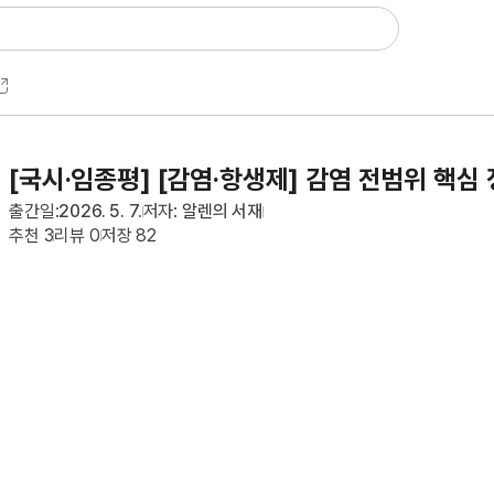
[국시·임종평] [감염·항생제] 감염 전범위 핵심
출간일:
2026. 5. 7.
저자:
알렌의 서재
추천
3
리뷰
0
저장
82