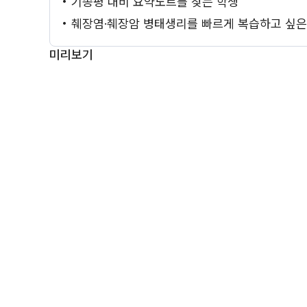
• 기종평 대비 요약노트를 찾는 학생
• 췌장염·췌장암 병태생리를 빠르게 복습하고 싶은
미리보기